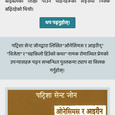
बाइबलको शिक्षा पाउन चाहनेहरूको सङ्ख्या निक्कै
बढ़िरहेको थियो।
थप पढ्‍नुहोस्‌!
पट्रिशा सेन्‍ट जोनद्वारा लिखित “ओनेसिमस र आइरीन्‌,”
“विजेता” र “चहकिलो हिउँको कथा” नामक रोमाञ्चित प्रेमको
उपन्‍यासहरू पढ्‍न सम्‍बन्‍धित पुस्‍तकमा ट्याप वा क्‍लिक
गर्नुहोस्‌!