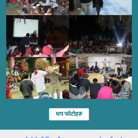
थप फोटोहरू