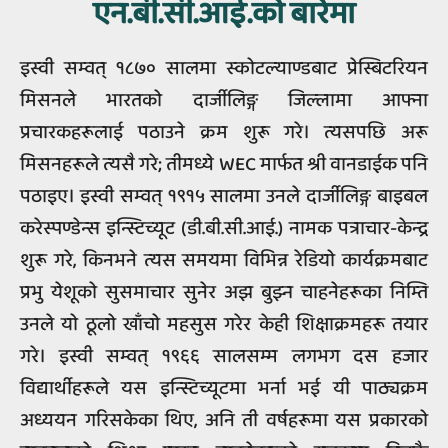
एन.बी.सी.आई.को बारेमा
इस्वी सम्वत् १८७० सालमा स्कोटल्याण्डबाट प्रेस्बिटरियन
मिसनले भारतको दार्जीलिङ्ग जिल्लामा आफ्ना
प्रचारकहरूलाई पठाउने क्रम शुरू गरे। त्यसपछि अरू
मिसनहरूले त्यसै गरे; तीमध्ये WEC मार्फत श्री वानडाईक पनि
पठाइए। इस्वी सम्वत् १९१५ सालमा उनले दार्जीलिङ्ग बाइबल
करेस्पण्डेन्स इन्स्टिच्यूट (डी.बी.सी.आई.) नामक पत्राचार-केन्द्र
शुरू गरे, किनभने त्यस समयमा विभिन्न रेडियो कार्यक्रमबाट
प्रभु येशूको सुसमाचार सुनेर अझ बुझ्न चाहनेहरूका निम्ति
उनले यो ठूलो खाँचो महसुस गरेर केही शिक्षाक्रमहरू तयार
गरे। इस्वी सम्वत् १९६६ सालसम्म लगभग दस हजार
विद्यार्थीहरूले यस इन्स्टिच्यूटमा भर्ना भई यी पाठ्यक्रम
अध्ययन गरिसकेका थिए, अनि ती वर्षहरूमा यस प्रकारको