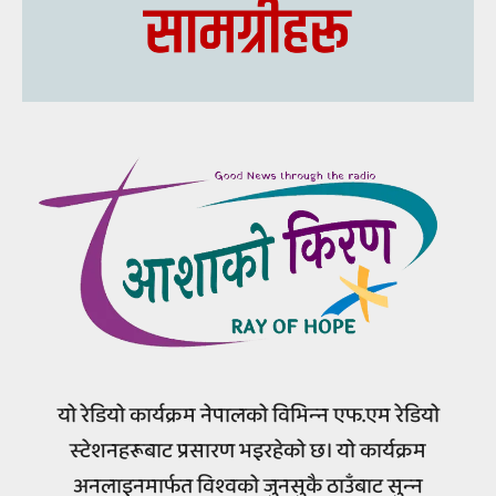
यो रेडियो कार्यक्रम नेपालको विभिन्‍न एफ.एम रेडियो
स्‍टेशनहरूबाट प्रसारण भइरहेको छ। यो कार्यक्रम
अनलाइनमार्फत विश्‍वको जुनसुकै ठाउँबाट सुन्‍न