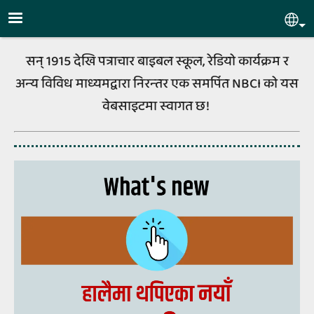
Skip to main content
Sel
सन्‌ 1915 देखि पत्राचार बाइबल स्‍कूल, रेडियो कार्यक्रम र
अन्‍य विविध माध्‍यमद्वारा निरन्‍तर एक समर्पित NBCI को यस
वेबसाइटमा स्‍वागत छ!