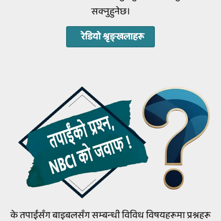
सक्‍नुहुनेछ।
रेडियो श्रृङ्खलाहरू
के तपाईंसँग बाइबलसँग सम्‍बन्‍धी विविध विषयहरूमा प्रश्नहरू