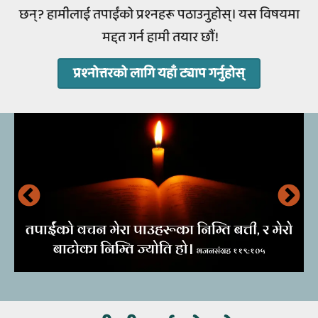
छन्? हामीलाई तपाईंको प्रश्‍नहरू पठाउनुहोस्‌। यस विषयमा
मद्दत गर्न हामी तयार छौं!
प्रश्‍नोत्तरको लागि यहाँ ट्याप गर्नुहोस्‌