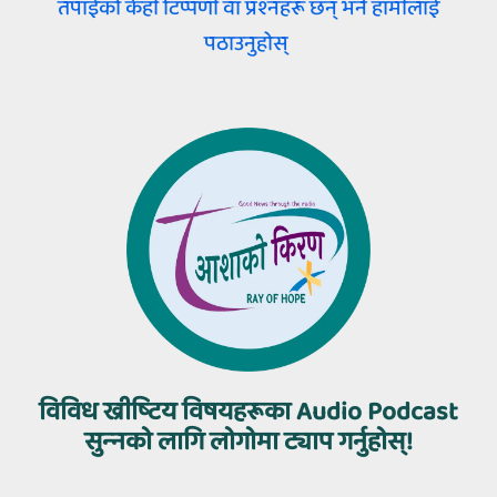
तपाईंको केही टिप्पणी वा प्रश्‍नहरू छन्‌ भने हामीलाई
पठाउनुहोस्
विविध ख्रीष्‍टिय विषयहरूका Audio Podcast
सुन्‍नको लागि लोगोमा ट्याप गर्नुहोस्‌!