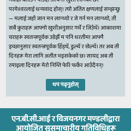
परमेश्वरलाई धन्यवाद होस्! त्यो अतित क्षणलाई सम्झन्छु
— मलाई जहाँ जान मन लाग्थ्यो र जे गर्न मन लाग्थ्यो, ती
सबै कुराहरू आफ्नो खुशीअनुसार गर्थें र जिउँथें। आकाशमा
चराहरू स्वतन्त्रपूर्वक उडेझैं म पनि धरतीमा आफ्नै
इच्छानुसार स्वतन्त्रपूर्वक हिँड्थें, डुल्थें र खेल्थें। तर अब ती
दिनहरू मेरा लागि अतीत भइसकेको छ। सायद अब ती
रमाइला दिनहरू मेरो निम्ति फेरि फर्केर आउँदैनन्‌!
थप पढ्नुहोस्
एन.बी.सी.आई र विजयनगर मण्‍डलीद्वारा
आयोजित सुसमाचारीय गतिविधिहरू