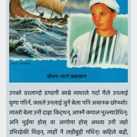
उनको डरलाग्दो डगडगी काम्ने व्यथाले गर्दा मैले उनलाई
घृणा गरिनँ, जसले उनलाई जुनै बेला पनि अचानक छोप्थ्यो।
त्यस्तो बेला उनी दाह्रा किट्थन्, आफ्नै कपाल भुत्ल्याउँथिन्;
अनि भुइँमा होस् वा आगोमा होस् अथवा उनी जहाँ
उभिरहेकी थिइन्, त्यहीं नै लड़ीबुड़ी गर्थिन्। कहिले बढ़ी,