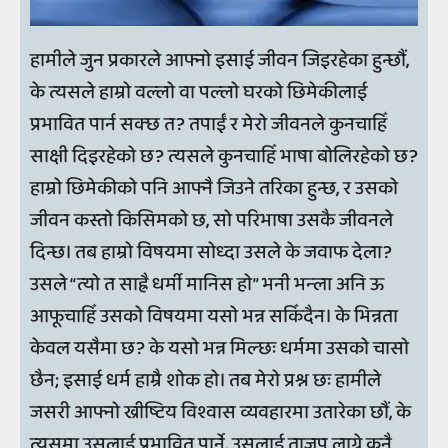
हामीले जुन प्रकारले आफ्नो इसाई जीवन जिइरहेका हुन्छौं,
के त्यसले हाम्रो वल्लो वा पल्लो घरको छिमेकीलाई
प्रभावित पार्न सक्छ त? तपाईं र मेरो जीवनले कुनचाहिँ
साक्षी दिइरहेको छ? त्यसले कुनचाहिँ भाषा बोलिरहेको छ?
हाम्रो छिमेकीको पनि आफ्नै जिउने तरिका हुन्छ, र उसको
जीवन कस्तो किसिमको छ, सो परिभाषा उसकै जीवनले
दिन्छ। तब हाम्रो विषयमा सोध्दा उसले के जवाफ देला?
उसले “त्यो त साह्रै धर्मी मानिस हो” भनी भन्ला अनि ऊ
आफूचाहिँ उसको विषयमा यसो भन्न सकिँदैन। के भिन्नता
केवल यसैमा छ? के यसो भन्न मिल्छः धर्ममा उसको चासो
छैन; इसाई धर्म हाम्रै शोक हो। तब मेरो प्रश्न छः हामीले
जसरी आफ्नो ख्रीष्टिय विश्वास व्यवहारमा उतारेका छौं, के
त्यसमा उसलाई प्रभावित पार्ने, उसलाई ताजुप लाग्ने कुनै