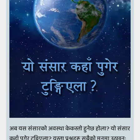
अब यस संसारको अवस्था केकस्तो हुनेछ होला? यो संसार
कहाँ पुगेर टुङ्गिएला? यस्ता प्रश्नहरू सबैको मनमा उठ्छन्;