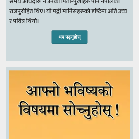
समय अघिदेखि नै उनका पिता-पुर्खाहरू पनि नेपालका
राजपुरोहित थिए। यो पद्वी मानिसहरूको दृष्टिमा अति उच्च
र पवित्र थियो।
थप पढ्‍नुहोस्‌‌