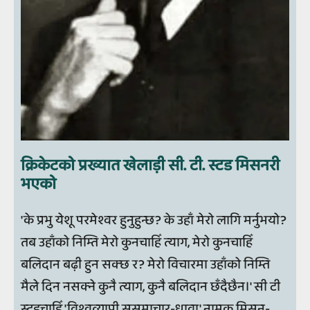
क्रिकेटको प्रख्यात खेलाड़ी सी. टी. स्टड मिसनरी
भएको
'के प्रभु येशू परमेश्वर हुनुहुन्छ? के उहाँ मेरो लागि मर्नुभयो?
तब उहाँको निम्ति मेरो कुनचाहिँ त्याग, मेरो कुनचाहिँ
बलिदान बढ़ी हुन सक्छ र? मेरो विचारमा उहाँको निम्ति
मैले दिन नसक्ने कुनै त्याग, कुनै बलिदान छँदैछैन।' सी टी
स्टडचाहिँ 'विश्वव्यापी सुसमाचार-धावा' नामक मिसन-