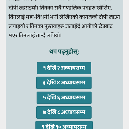
दोषी ठहराइयो। तिनका सबै मण्डलिक पदहरू खोसिए,
तिनलाई महा-विधर्मी भनी लेखिएको कागजको टोपी लाउन
लगाइयो र तिनका पुस्तकहरू जलाइँदै आगोको छेउबाट
भएर तिनलाई तान्दै लगियो।
थप पढ्‍नुहोस्‌:
१ देखि २ अध्‍यायसम्‍म
३ देखि ४ अध्‍यायसम्‍म
५ देखि ६ अध्‍यायसम्‍म
७ देखि ८ अध्‍यायसम्‍म
९ देखि १० अध्‍यायसम्‍म