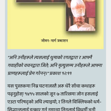
“अनि उनीहरूले त्यसलाई थुमाको रगतद्वारा र आफ्नै
गवाहीको वचनद्वारा जिते; अनि मृत्युसम्म उनीहरूले आफ्ना
प्राणहरूलाई प्रेम गरेनन्।” प्रकाश १२:११
यस पुस्तकमा निम्न घटनाजस्तै अरू धेरै साँचा कथाहरू
पढ्नुहोस्ः १४१५ सालको जून ७ तारिखमा जोन हसलाई
एउटा परिषद्को अघि ल्याइयो, र तिनले विक्लिफको धर्म-
सिद्धान्तलाई इन्कार गर्न नमान्दा तिनलाई विधर्मी भनी