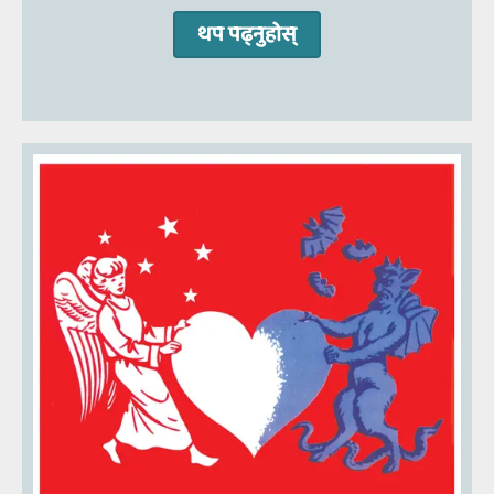
थप पढ्‍नुहोस्‌