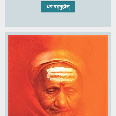
थप पढ्‍नुहोस्‌