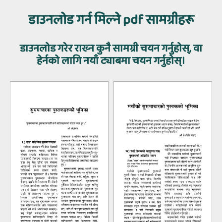
डाउनलोड गर्न मिल्‍ने pdf सामग्रीहरू
डाउनलोड गरेर राख्‍न कुनै सामग्री चयन गर्नुहोस्, वा
हेर्नको लागि नयाँ ट्याबमा चयन गर्नुहोस्।