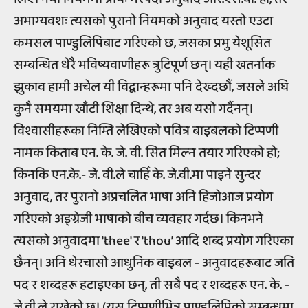
अभाग्यवशः त्यसको पुरानो नियमको अनुवाद यस्तो एउटा
कमसल पाण्डुलिपिबाट गरिएको छ, जसका प्रभु येशूसित
सम्बन्धित धेरै भविष्यवाणीहरू त्रुटिपूर्ण छन्। यही खतर्नाक
झुकाव हामी अचेल यी विद्वान्हरूमा पनि देख्दछौं, जसले अघि
कुनै समयमा खाँटी शिक्षा दिन्थे, तर अब यसो गर्दैनन्।
विश्वासीहरूका निम्ति लेखिएको पवित्र बाइबलको टिप्पणी
नामक किताब एन. के. जे. वी. सित मिल्न तयार गरिएको हो;
किनकि एन.के.- जे. वी.ले चाहिँ के. जे.वी.मा पाइने सुन्दर
अनुवाद, तर पुरानो अप्रचलित भाषा अनि हिजोआज प्रयोग
गरिएको अङ्ग्रेजी भाषाको बीच व्यवहार गर्दछ। किनभने
त्यसको अनुवादमा 'thee' र 'thou’ आदि शब्द प्रयोग गरिएका
छैनन्। अनि धेरचासो आधुनिक बाइबल - अनुवादहरूबाट जति
पद र शब्दहरू हटाइएका छन्, ती सबै पद र शब्दहरू एन. के. -
जे.वी.ले राखेको छ। (यस टिप्पणीभित्र पाण्डुलिपिको सम्बन्धमा