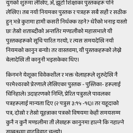
युगको शुरुमा लेखिए, अँ, झूटो शिक्षाका पुस्तकहरू पनि
लेखिए। तब नयाँ नियमका पुस्तक र पत्रहरू सबै सही र सठीक
हुन् भन्ने कुरामा हामी कसरी निर्धक्क रहने? धेरैको भनाइ यस्तो
छः तेस्रो शताब्दीको अन्ततिर मण्डलीको महासभाले यी
पुस्तकहरूको सूचि पारित गरयो, र त्यस समयदेखि नयाँ
नियमको कानुन बन्यो। तर वास्तवमा, यी पुस्तकहरूको लेख्ने
बेलादेखि ती कानुनी भइसकेका थिए।
किनभने येशूका विवेकशील र भक्त चेलाहरूले शुरुदेखि नै
परमेश्वरको प्रेरणाले लेखिएका पुस्तक - पुस्तिका- हरूलाई
चिनिहाले। उदाहरणको निम्ति, प्रेरित पत्रुसले पावलका
पत्रहरूलाई मान्यता दिए (२ पत्रुस ३:१५ -१६)। तर यहूदाको
पत्र, दोस्रो र तेस्रो यूहन्नाका पत्रको विषयमा केही समयसम्म
कुनै न कुनै मण्डलीमा ती लेखहरू कानुनमा हाल्ने कि नहाल्ने
सम्बन्धमा वादविवाद चल्यो।