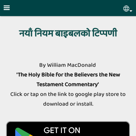
Skip to main content
Sel
नयाँ नियम बाइबलको टिप्‍पणी
By William MacDonald
'The Holy Bible for the Believers the New
Testament Commentary'
Click or tap on the link to google play store to
download or install.