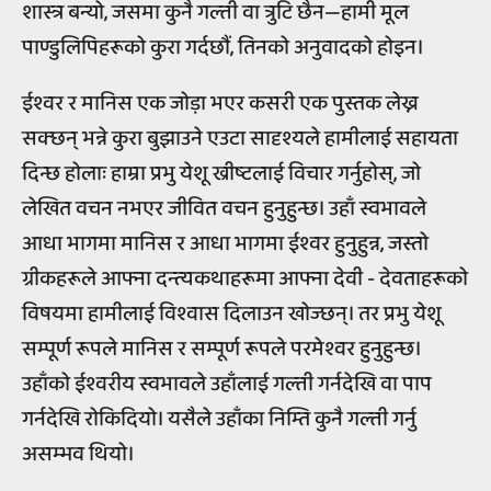
शास्त्र बन्यो, जसमा कुनै गल्ती वा त्रुटि छैन—हामी मूल
पाण्डुलिपिहरूको कुरा गर्दछौं, तिनको अनुवादको होइन।
ईश्वर र मानिस एक जोड़ा भएर कसरी एक पुस्तक लेख्न
सक्छन् भन्ने कुरा बुझाउने एउटा सादृश्यले हामीलाई सहायता
दिन्छ होलाः हाम्रा प्रभु येशू ख्रीष्टलाई विचार गर्नुहोस्, जो
लेखित वचन नभएर जीवित वचन हुनुहुन्छ। उहाँ स्वभावले
आधा भागमा मानिस र आधा भागमा ईश्वर हुनुहुन्न, जस्तो
ग्रीकहरूले आफ्ना दन्त्यकथाहरूमा आफ्ना देवी - देवताहरूको
विषयमा हामीलाई विश्वास दिलाउन खोज्छन्। तर प्रभु येशू
सम्पूर्ण रूपले मानिस र सम्पूर्ण रूपले परमेश्वर हुनुहुन्छ।
उहाँको ईश्वरीय स्वभावले उहाँलाई गल्ती गर्नदेखि वा पाप
गर्नदेखि रोकिदियो। यसैले उहाँका निम्ति कुनै गल्ती गर्नु
असम्भव थियो।