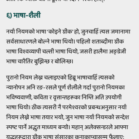
६) भाषा-शैली
नयाँ नियमको भाषा ‘कोइने ग्रीक' हो, जुनचाहिँ त्यस जमानामा
सर्वसाधारणले बोल्ने भाषा थियो। पहिलो शताब्दीमा ग्रीक
भाषा विश्वव्यापी चल्ती भाषा थियो, जसरी हालैमा अङ्ग्रेजी
भाषा चारैतिर बुझिन्छ र बोलिन्छ।
पुरानो नियम लेख्न चलाइएको हिब्रू भाषाचाहिँ त्यसको
न्यानोपन अनि रङ-रसले पूर्ण शैलीले गर्दा पुरानो नियमका
भविष्यवाणी, कविता र वृत्तान्तहरूका निम्ति अति उपयोगी
भाषा थियो। ठीक त्यसरी नै परमेश्वरको प्रबन्धअनुसार नयाँ
नियम लेख्ने भाषा तयार भयो, जुन भाषा नयाँ नियमको सन्देश
स्पष्ट पार्ने अद्भुत माध्यम बन्यो। महान् अलेक्सन्डरले आफ्ना
युद्धहरूद्वारा ग्रीक भाषा संसारका कुनाकाप्चासम्म फैलाए;