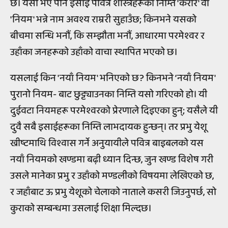
छ। यसो भए पनि इसाई पवित्र शास्त्रहरूका निम्ति 'करार' वा
'नियम' भन्ने नाम अवश्य राम्ररी सुहाउँछ; किनभने यसको
बीचमा सन्धि भनौं, कि सम्झौता भनौं, आधारमा परमेश्वर र
उहाँका जनहरूको उहाँको वाचा स्थापित भएको छ।
यसलाई किन 'नयाँ नियम' भनिएको छ? किनभने ‘नयाँ नियम'
पुरानो नियम- बाट छुट्ट्याउनका निम्ति यसो गरिएको हो। यी
दुईवटा नियमहरू परमेश्वरको प्रेरणाले दिइएका हुन्; यसैले यी
दुवै सबै इसाईहरूका निम्ति लाभदायक हुन्छन्। तर प्रभु येशू
ख्रीष्टमाथि विश्वास गर्ने अनुयायीले पवित्र बाइबलको यस
नयाँ नियमको खण्डमा बढ़ी ध्यान दिन्छ, जुन खण्ड विशेष गरी
उसले मानेका प्रभु र उहाँको मण्डलीको विषयमा लेखिएको छ,
र जहाँबाट ऊ प्रभु येशूको चेलाको नाताले कसरी जिउनुपर्छ, सो
कुराको सम्बन्धमा उसलाई शिक्षा मिल्दछ।