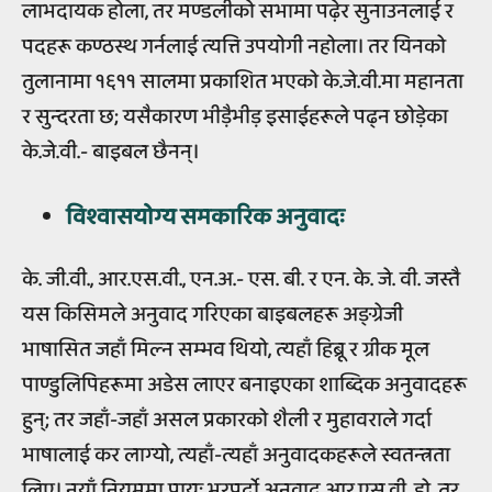
लाभदायक होला, तर मण्डलीको सभामा पढ़ेर सुनाउनलाई र
पदहरू कण्ठस्थ गर्नलाई त्यत्ति उपयोगी नहोला। तर यिनको
तुलानामा १६११ सालमा प्रकाशित भएको के.जे.वी.मा महानता
र सुन्दरता छ; यसैकारण भीड़ैभीड़ इसाईहरूले पढ्न छोड़ेका
के.जे.वी.- बाइबल छैनन्।
विश्वासयोग्य समकारिक अनुवादः
के. जी.वी., आर.एस.वी., एन.अ.- एस. बी. र एन. के. जे. वी. जस्तै
यस किसिमले अनुवाद गरिएका बाइबलहरू अङ्ग्रेजी
भाषासित जहाँ मिल्न सम्भव थियो, त्यहाँ हिब्रू र ग्रीक मूल
पाण्डुलिपिहरूमा अडेस लाएर बनाइएका शाब्दिक अनुवादहरू
हुन्; तर जहाँ-जहाँ असल प्रकारको शैली र मुहावराले गर्दा
भाषालाई कर लाग्यो, त्यहाँ-त्यहाँ अनुवादकहरूले स्वतन्त्रता
लिए। नयाँ नियममा प्रायः भरपर्दो अनुवाद आर.एस.वी. हो, तर