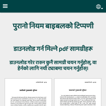
Skip to main content
Sel
पुरानो नियम बाइबलको टिप्‍पणी
डाउनलोड गर्न मिल्‍ने pdf सामग्रीहरू
डाउनलोड गरेर राख्‍न कुनै सामग्री चयन गर्नुहोस्, वा
हेर्नको लागि नयाँ ट्याबमा चयन गर्नुहोस्।